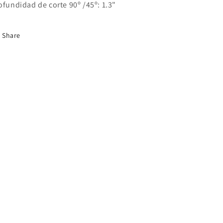
ofundidad de corte
90º
/45
º: 1.3"
Share