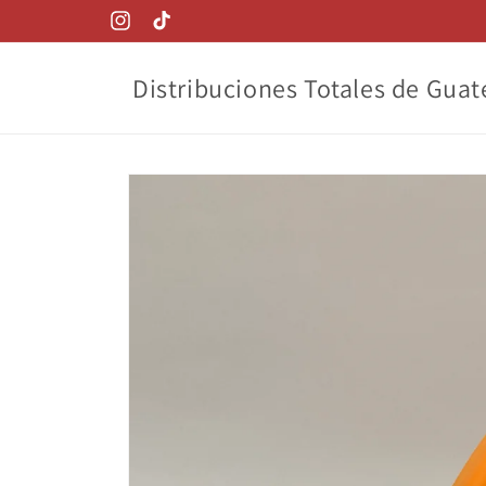
Ir
directamente
Instagram
TikTok
al contenido
Distribuciones Totales de Gua
Ir
directamente
a la
información
del producto