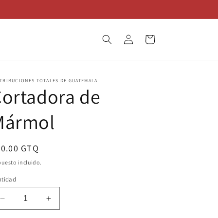
Iniciar
Carrito
sesión
TRIBUCIONES TOTALES DE GUATEMALA
ortadora de
Mármol
ecio
50.00 GTQ
bitual
uesto incluido.
ntidad
Reducir
Aumentar
cantidad
cantidad