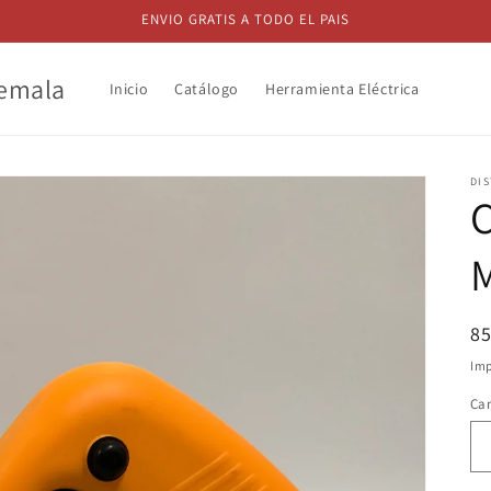
ENVIO GRATIS A TODO EL PAIS
temala
Inicio
Catálogo
Herramienta Eléctrica
DIS
C
Pr
8
ha
Imp
Ca