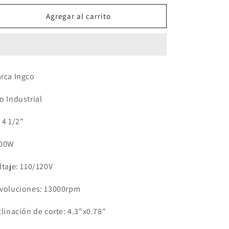
para
para
Cortadora
Cortadora
Agregar al carrito
de
de
Mármol
Mármol
rca Ingco
o Industrial
 4 1/2"
00W
ltaje: 110/120V
voluciones: 13000rpm
clinación de corte: 4.3"x0.78"