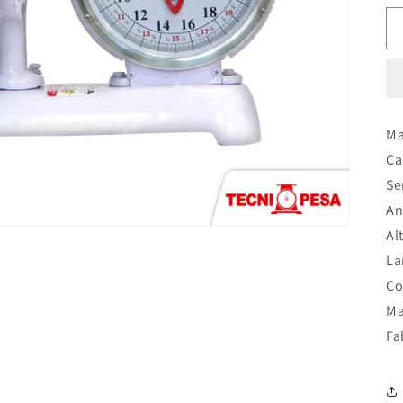
Ma
Ca
Se
An
Al
La
Co
Ma
Fa