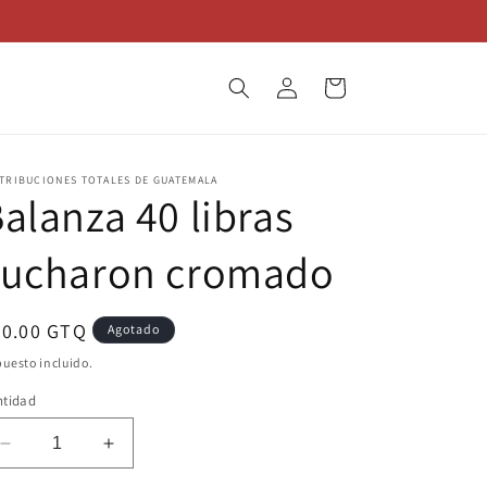
Iniciar
Carrito
sesión
TRIBUCIONES TOTALES DE GUATEMALA
alanza 40 libras
cucharon cromado
ecio
50.00 GTQ
Agotado
bitual
uesto incluido.
ntidad
Reducir
Aumentar
cantidad
cantidad