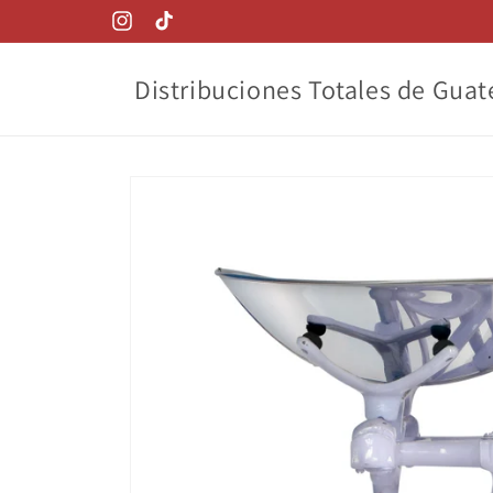
Ir
directamente
Instagram
TikTok
al contenido
Distribuciones Totales de Gua
Ir
directamente
a la
información
del producto