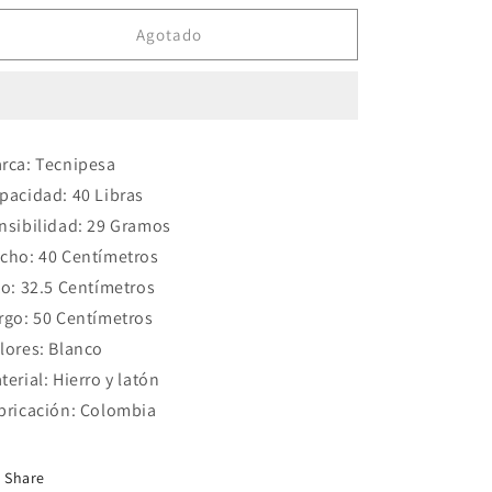
para
para
Balanza
Balanza
Agotado
40
40
libras
libras
cucharon
cucharon
cromado
cromado
rca: Tecnipesa
pacidad: 40 Libras
nsibilidad: 29 Gramos
cho: 40 Centímetros
to: 32.5 Centímetros
rgo: 50 Centímetros
lores: Blanco
terial: Hierro y latón
bricación: Colombia
Share