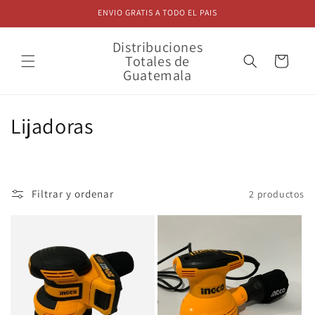
Ir
ENVIO GRATIS A TODO EL PAIS
directamente
al contenido
Distribuciones
Totales de
Carrito
Guatemala
C
Lijadoras
o
l
Filtrar y ordenar
2 productos
e
c
c
i