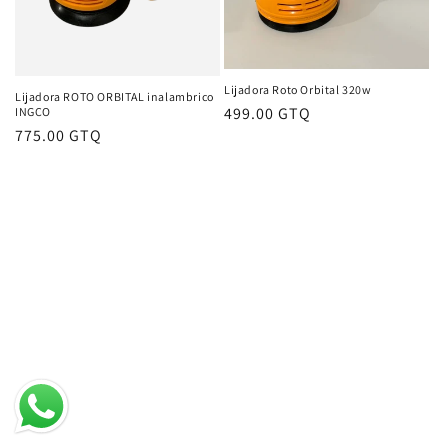
ó
n
:
Lijadora Roto Orbital 320w
Lijadora ROTO ORBITAL inalambrico
Precio
499.00 GTQ
INGCO
Precio
775.00 GTQ
habitual
habitual